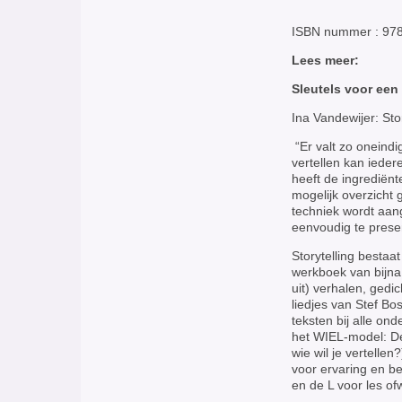
ISBN nummer : 97
Lees meer:
Sleutels voor een
Ina Vandewijer: St
“Er valt zo oneindig
vertellen kan ieder
heeft de ingrediënt
mogelijk overzicht
techniek wordt aa
eenvoudig te prese
Storytelling bestaa
werkboek van bijna 
uit) verhalen, gedi
liedjes van Stef B
teksten bij alle on
het WIEL-model: De 
wie wil je vertelle
voor ervaring en be
en de L voor les of