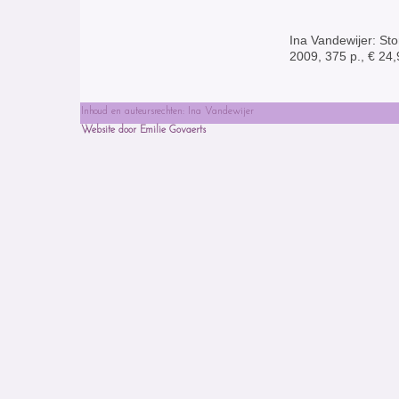
Ina Vandewijer: Sto
2009, 375 p., € 2
Inhoud en auteursrechten: Ina Vandewijer
Website door Emilie Govaerts