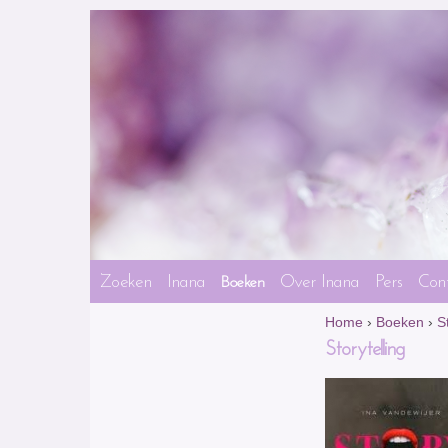
Zoeken
Inana
Over Inana
Pers
Con
Boeken
Home
›
Boeken
›
S
Storytelling