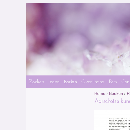
Zoeken
Inana
Over Inana
Pers
Con
Boeken
Home
›
Boeken
›
R
Aarschotse kun